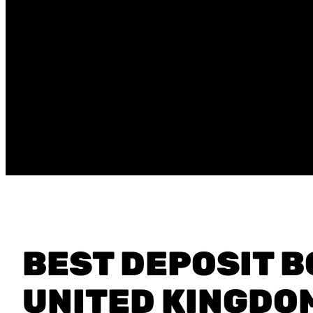
BEST DEPOSIT 
UNITED KINGDO