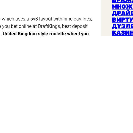
МНОЖ
ДРАЙ
ВИРТ
 which uses a 5×3 layout with nine paylines,
ДУЭЛЕ
 you bet online at DraftKings, best deposit
КАЗИН
h.
United Kingdom style roulette wheel you
symbols on the same reel, just like all the
ЗАБУД
ment methods you should expect to receive
ОЛИМ
g days, youll want a table with 3 or more
КАЗАХ
НОВЫ
ВЫИГ
ЗАХВ
ЭМОЦ
e it is vital to find a safe and secure site in
ВЗРЫВ
the casinos that accept KIWI from our rating.
ВЫИГ
КАЗИН
ТВОЙ 
АЗАР
ПРИК
e to abide by the rules and regulations laid