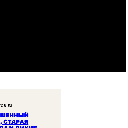
TORIES
ОШЕННЫЙ
, СТАРАЯ
ДА И ДИКИЕ