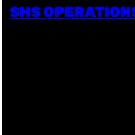
SHS OPERATION