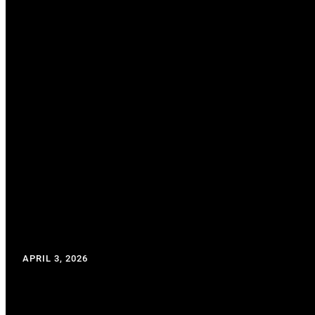
BEST DEPO
UNITED K
APRIL 3, 2026
WRITTEN BY: