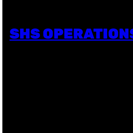
SHS OPERATION