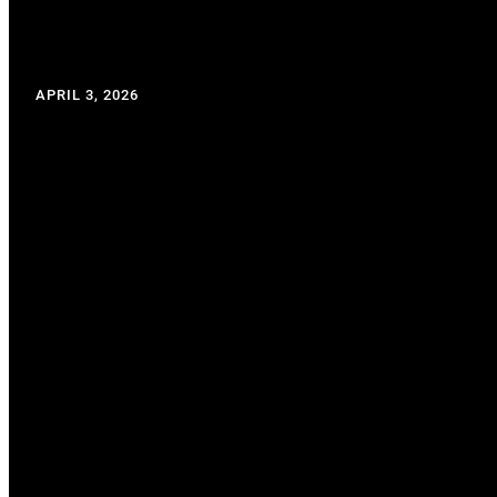
APRIL 3, 2026
WRITTEN BY: