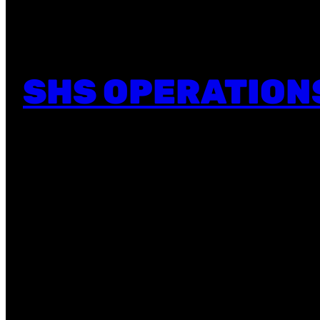
SHS OPERATION